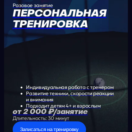
Купить абонемент
Тариф
-33%
ЛЕТО - 4
60 МИНУТ
Для тех, кто готовится к просмотру
в Академию или хочет закрепиться
в стартовом составе.
3 тренировки в неделю = пик формы
и лучшая игра на поле.
13 400 ₽/мес