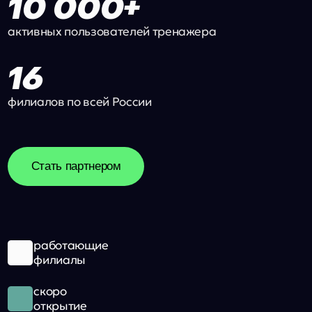
ЛУЧШЕЕ В
В УВЛЕЧЕН
Наконец-то сын т
глазах! Раньше у
дополнительную 
Денис Липатов
мучением. А сейч
тренер SmartArena
даже после трен
Записаться на тренировку