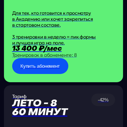
сессий за последний год
10 000+
активных пользователей тренажера
16
филиалов по всей России
Стать партнером
работающие
филиалы
скоро
открытие