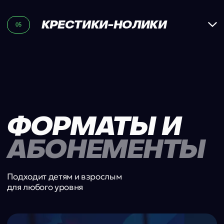
Купить абонемент
Тариф
-32%
ЛЕТО - 8
30 МИНУТ
Для тех, кто хочет стабильно
прогрессировать. Повышение уровня игры
и закрепление в стартовом составе.
Улучшенная техника = больше голевых
моментов для команды.
16 400 ₽/мес
Тренировок в абонементе: 8