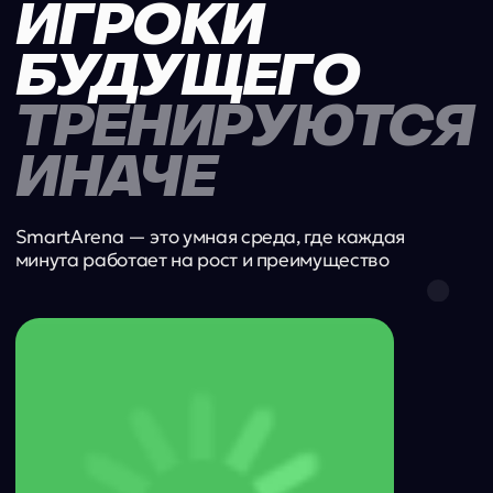
МЫШЛ
ТЕХНИКА
имитация игров
развивает контроль, точность,
и их анализ в п
работу с обеими ногами
к реальности а
ИНВЕСТИРУЙ
В ТРЕНИРОВКУ
С ИЗМЕРИМОЙ
ОТДАЧЕЙ