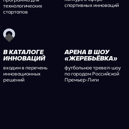
ИГРОКИ
БУДУЩЕГО
ТРЕНИРУЮТСЯ
ИНАЧЕ
SmartArena — это умная среда, где каждая
минута работает на рост и преимущество