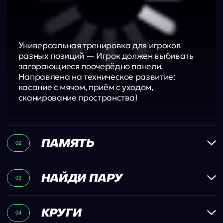
Записаться на тренировку
Тариф
-29%
ЛЕТО - 4
30 МИНУТ
Идеально для новичков или тех, кто хочет
тренироваться в комфортных условиях.
Уверенность на поле, улучшение приёма
мяча и точности передач.
8 500 ₽/мес
Тренировок в абонементе: 4