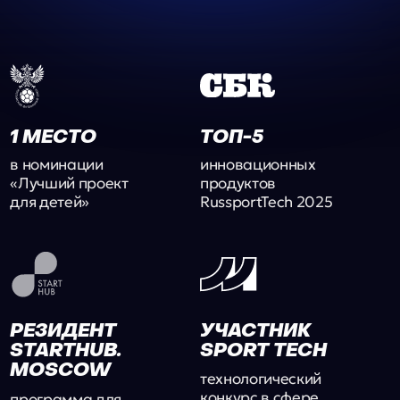
MOSCOW
технологический
конкурс в сфере
программа для
спортивных инноваций
технологических
стартапов
В КАТАЛОГЕ
АРЕНА В ШОУ
ИННОВАЦИЙ
«ЖЕРЕБЬЁВКА»
входим в перечень
футбольное тревел-шоу
инновационных
по городам Российской
решений
Премьер-Лиги