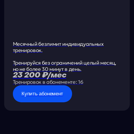
ищем
партнёров