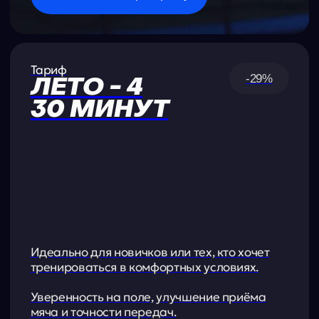
Тренировок в абонементе: 8
Купить абонемент
Тариф
-42%
ЛЕТО - 8
60 МИНУТ
Месячный безлимит индивидуальных
тренировок.
Тренируйся без ограничений целый месяц,
но не более 30 минут в день.
23 200 ₽/мес