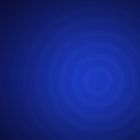
ИГРОКИ
ТРЕНИРУ
SmartArena — это умн
на 
ТЕ
развивае
работу с