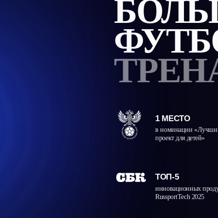
 БУДУЩЕГО
ЮТСЯ ИНАЧЕ
ая среда, где каждая минута работает
рост и преимущество
ХНИКА
МЫШЛЕНИЕ
д
т контроль, точность,
имитация игровых ситуаций и их анализ
с
 обеими ногами
в приближённой к реальности атмосфере
к