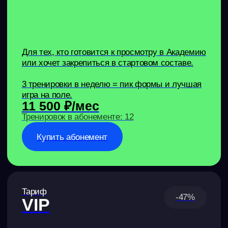
В УВЛЕЧЕНИ
Наконец-то сын трен
Раньше уговаривать
Денис Липатов
мячом было мучение
тренер SmartArena
тренажеру, даже по
Записаться на тренировку