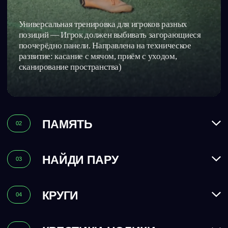
Тариф
-27%
УТРО. БУДНИ
Идеально для новичков или тех, кто хочет
тренироваться в комфортных условиях.
Уверенность на поле, улучшение приёма мяча
и точности передач.
3 600 ₽/мес
Тренировок в абонементе: 4
Купить абонемент