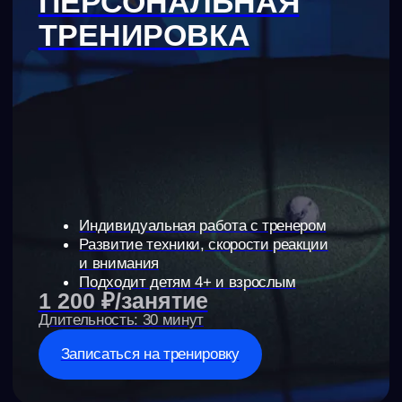
Тариф
-16%
PROGRESS
Для тех, кто хочет стабильно прогрессировать.
Повышение уровня игры и закрепление
в стартовом составе.
Улучшенная техника = больше голевых моментов
для команды.
8 100 ₽/мес
Тренировок в абонементе: 8
Купить абонемент