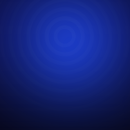
ТОП-5
1 МЕСТО
инновационных
в номинации
продуктов
«Лучший проект
RussportTech 2025
для детей»
РЕЗИДЕНТ
УЧАСТНИК SPORT
STARTHUB.
TECH
MOSCOW
технологический конкурс