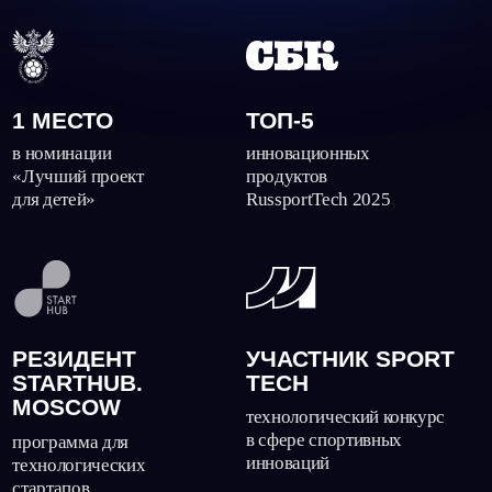
в сфере спортивных
программа для
инноваций
технологических
стартапов
В КАТАЛОГЕ
АРЕНА В ШОУ
ИННОВАЦИЙ
«ЖЕРЕБЬЁВКА»
входим в перечень
футбольное тревел-шоу
инновационных решений
по городам Российской Премьер-
Лиги
ИГРОКИ