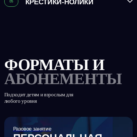
Тариф
-11%
START
Идеально для новичков или тех, кто хочет
тренироваться в комфортных условиях.
Уверенность на поле, улучшение приёма мяча
и точности передач.
4 300 ₽/мес
Тренировок в абонементе: 4
Купить абонемент