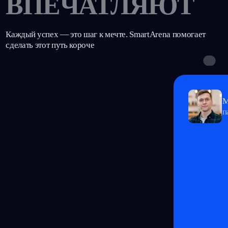
Филиал в Самаре
SA360 Манеж «Крылья Советов»
ул. Демократическая, 57в
Найти на карте
8 (987) 903-00-08
Соцсети и мессенджеры