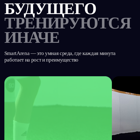
ТЕХНИКА
имитация игровых 
развивает контроль, точность, работу
в приближённой к 
с обеими ногами
атмосфере
ИНВЕСТИРУЙ
В ТРЕНИРОВКУ
С ИЗМЕРИМОЙ
ОТДАЧЕЙ