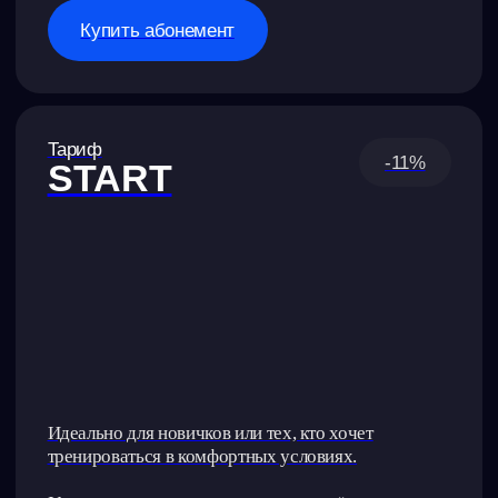
Купить абонемент
Тариф
-47%
VIP
Месячный безлимит индивидуальных тренировок.
Тренируйся без ограничений целый месяц,
но не более 30 минут в день.
19 000 ₽/мес
Тренировок в абонементе: 30+