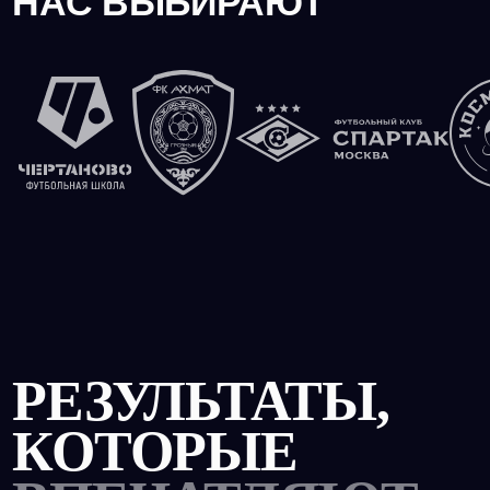
К ФУТБОЛЬНОЙ
АКАДЕМИИ
Заполни форму и забирай Гайд «Как попасть в футбольную
академию»
+7
Я соглашаюсь с
политикой конфиденциальности
Забрать гайд